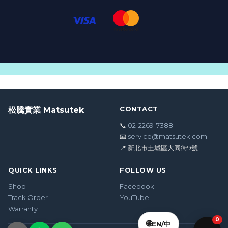
CONTACT
松騰實業 Matsutek
📞
02-2269-7388
📧
service@matsutek.com
📍 新北市土城區大同街9號
QUICK LINKS
FOLLOW US
Shop
Facebook
Track Order
YouTube
Warranty
0
🌐
EN/中